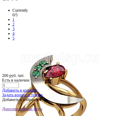
Currently
0/5
1
2
3
4
5
200 руб.
/шт.
Есть в наличии
Добавить в корзину
Задать вопрос о товаре
Добавить в избранное
Дополнительные фото