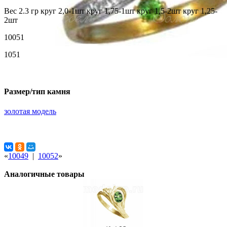
Вес 2.3 гр круг 2,0-1шт круг 1,75-1шт круг 1,5-2шт круг 1,25-
2шт
10051
1051
Размер/тип камня
золотая модель
«
10049
|
10052
»
Аналогичные товары