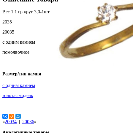
Вес 1.1 гр круг 3,0-1шт
2035
20035
с одним камнем
помолвочное
Размер/тип камня
с одним камнем
золотая модель
«
20034
|
20036
»
Аналогичные товары