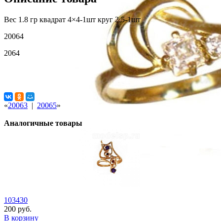
Вес 1.8 гр квадрат 4×4-1шт круг 2,5-1шт
20064
2064
«
20063
|
20065
»
Аналогичные товары
103430
200 руб.
В корзину