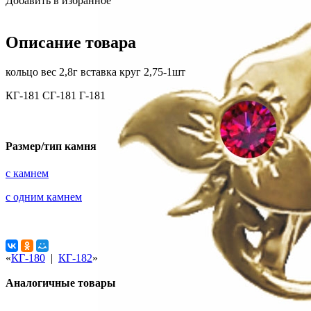
Добавить в избранное
Описание товара
кольцо вес 2,8г вставка круг 2,75-1шт
КГ-181 СГ-181 Г-181
Размер/тип камня
с камнем
с одним камнем
«
КГ-180
|
КГ-182
»
Аналогичные товары