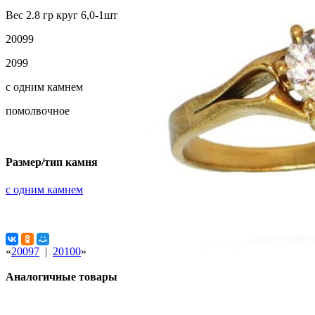
Вес 2.8 гр круг 6,0-1шт
20099
2099
с одним камнем
помолвочное
Размер/тип камня
с одним камнем
«
20097
|
20100
»
Аналогичные товары