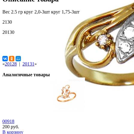
Вес 2.5 гр круг 2,0-3шт круг 1,75-3шт
2130
20130
«
20128
|
20131
»
Аналогичные товары
00918
200 руб.
В корзину