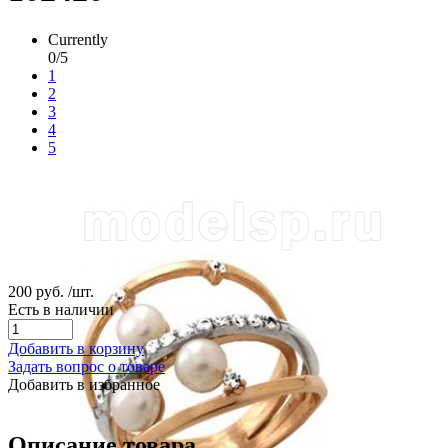
Currently
0/5
1
2
3
4
5
200 руб.
/шт.
Есть в наличии
Добавить в корзину
Задать вопрос о товаре
Добавить в избранное
Описание товара