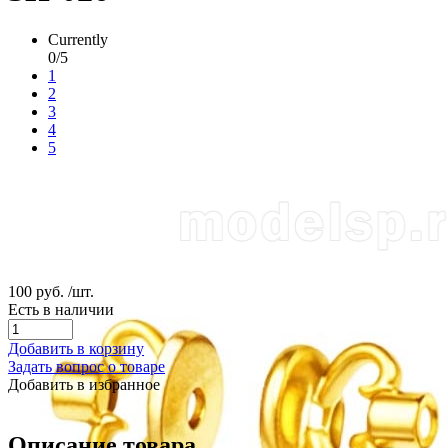
Currently
0/5
1
2
3
4
5
100 руб.
/шт.
Есть в наличии
Добавить в корзину
Задать вопрос о товаре
Добавить в избранное
Описание товара