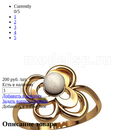
Currently
0/5
1
2
3
4
5
200 руб.
/шт.
Есть в наличии
Добавить в корзину
Задать вопрос о товаре
Добавить в избранное
Описание товара