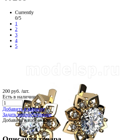
Currently
0/5
1
2
3
4
5
200 руб.
/шт.
Есть в наличии
Добавить в корзину
Задать вопрос о товаре
Добавить в избранное
Описание товара