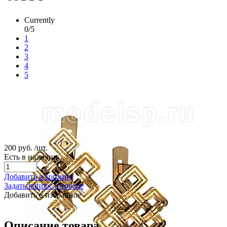
Currently
0/5
1
2
3
4
5
200 руб.
/шт.
Есть в наличии
Добавить в корзину
Задать вопрос о товаре
Добавить в избранное
Описание товара