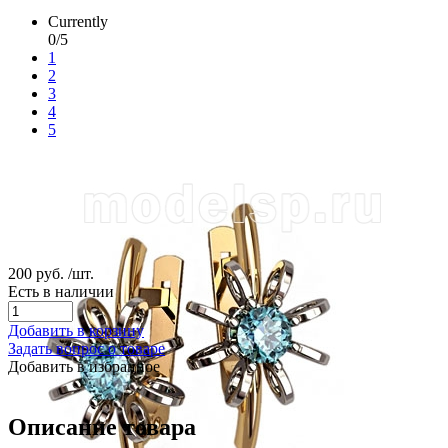
Currently
0/5
1
2
3
4
5
200 руб.
/шт.
Есть в наличии
Добавить в корзину
Задать вопрос о товаре
Добавить в избранное
Описание товара