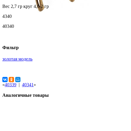
Вес 2,7 гр круг 4,0-2 гр
4340
40340
Фильтр
золотая модель
«
40339
|
40341
»
Аналогичные товары