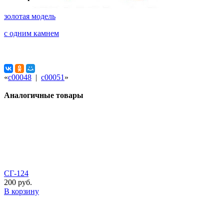
золотая модель
с одним камнем
«
с00048
|
с00051
»
Аналогичные товары
СГ-124
200 руб.
В корзину