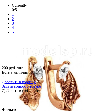
Currently
0/5
1
2
3
4
5
200 руб.
/шт.
Есть в наличии
Добавить в корзину
Задать вопрос о товаре
Добавить в избранное
Фильтр