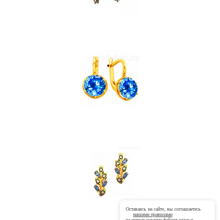
Оставаясь на сайте, вы соглашаетесь
нашими правилами
на использование файлов
куки
и