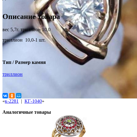
Описание товара
вес 5,7г. триллион 10,0
триллион 10,0-1 шт.
Тип / Размер камня
триллион
«
к-2281
|
КГ-1040
»
Аналогичные товары