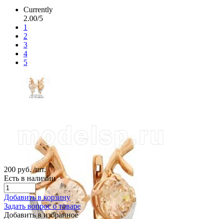
Currently
2.00/5
1
2
3
4
5
200 руб.
/шт.
Есть в наличии
Добавить в корзину
Задать вопрос о товаре
Добавить в избранное