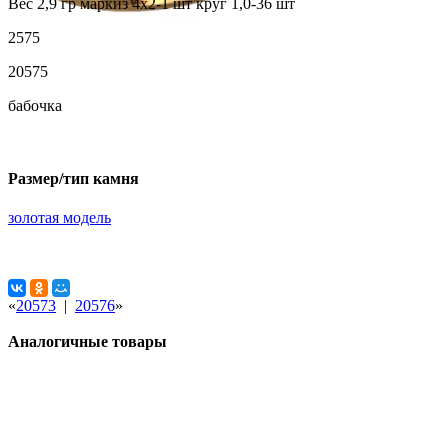
Вес 2,9 гр маркиз 4х2-1 шт круг 1,0-36 шт
2575
20575
бабочка
Размер/тип камня
золотая модель
«
20573
|
20576
»
Аналогичные товары