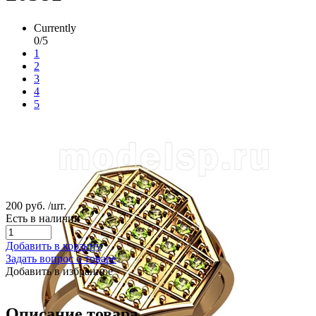
Currently
0/5
1
2
3
4
5
200 руб.
/шт.
Есть в наличии
Добавить в корзину
Задать вопрос о товаре
Добавить в избранное
Описание товара