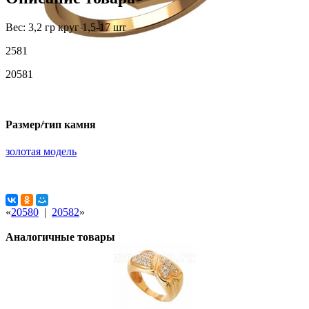
Вес: 3,2 гр круг 1,5-17 шт
2581
20581
Размер/тип камня
золотая модель
«
20580
|
20582
»
Аналогичные товары