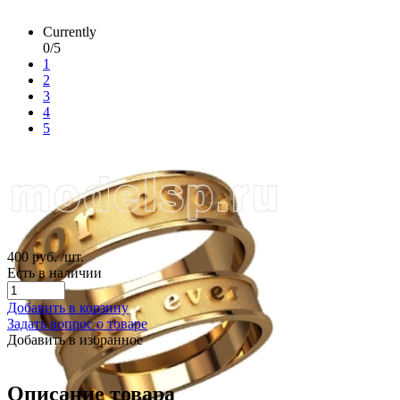
Currently
0/5
1
2
3
4
5
400 руб.
/шт.
Есть в наличии
Добавить в корзину
Задать вопрос о товаре
Добавить в избранное
Описание товара