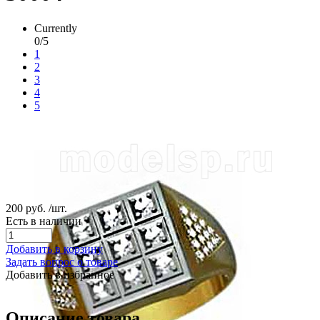
Currently
0/5
1
2
3
4
5
200 руб.
/шт.
Есть в наличии
Добавить в корзину
Задать вопрос о товаре
Добавить в избранное
Описание товара