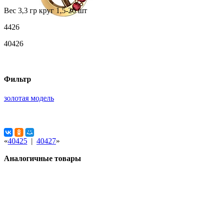
Вес 3,3 гр круг 1,5-26 шт
4426
40426
Фильтр
золотая модель
«
40425
|
40427
»
Аналогичные товары