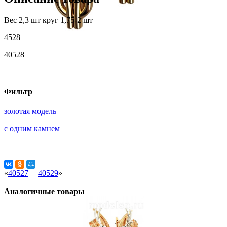
Вес 2,3 шт круг 1,75-2 шт
4528
40528
Фильтр
золотая модель
с одним камнем
«
40527
|
40529
»
Аналогичные товары