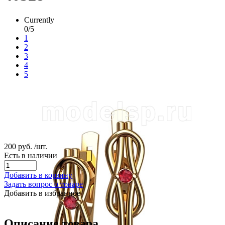
Currently
0/5
1
2
3
4
5
200 руб.
/шт.
Есть в наличии
Добавить в корзину
Задать вопрос о товаре
Добавить в избранное
Описание товара