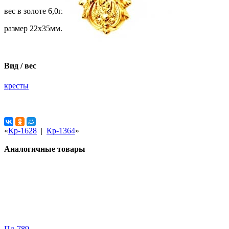
вес в золоте 6,0г.
размер 22х35мм.
Вид / вес
кресты
«
Кр-1628
|
Кр-1364
»
Аналогичные товары
Пд-789