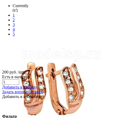
Currently
0/5
1
2
3
4
5
200 руб.
/шт.
Есть в наличии
Добавить в корзину
Задать вопрос о товаре
Добавить в избранное
Фильтр