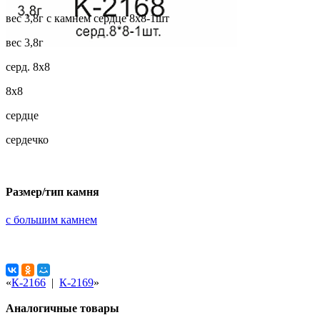
вес 3,8г с камнем сердце 8х8-1шт
вес 3,8г
серд. 8х8
8х8
сердце
сердечко
Размер/тип камня
с большим камнем
«
К-2166
|
К-2169
»
Аналогичные товары