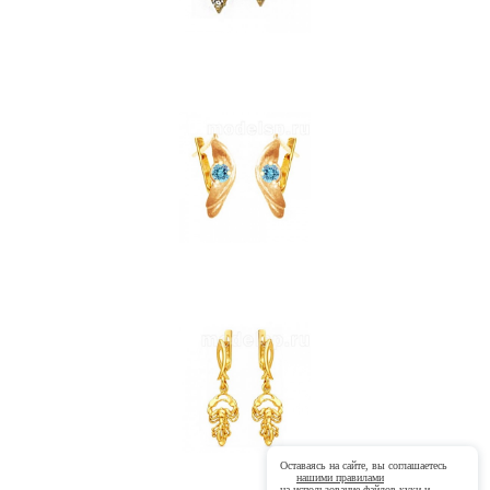
Оставаясь на сайте, вы соглашаетесь
нашими правилами
на использование файлов
куки
и